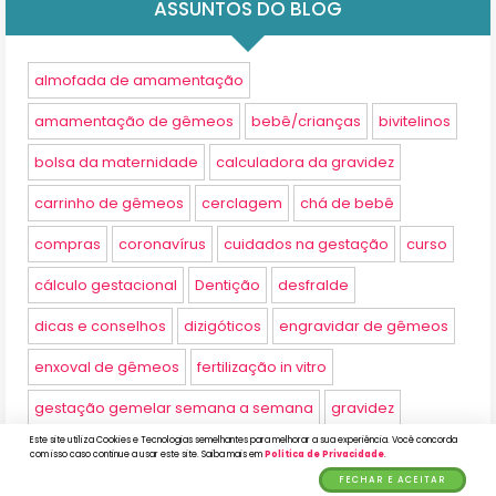
ASSUNTOS DO BLOG
almofada de amamentação
amamentação de gêmeos
bebê/crianças
bivitelinos
bolsa da maternidade
calculadora da gravidez
carrinho de gêmeos
cerclagem
chá de bebê
compras
coronavírus
cuidados na gestação
curso
cálculo gestacional
Dentição
desfralde
dicas e conselhos
dizigóticos
engravidar de gêmeos
enxoval de gêmeos
fertilização in vitro
gestação gemelar semana a semana
gravidez
Este site utiliza Cookies e Tecnologias semelhantes para melhorar a sua experiência. Você concorda
gravidez de gêmeos
gêmeos di-di
gêmeos mono-di
com isso caso continue a usar este site. Saiba mais em
Política de Privacidade
.
FECHAR E ACEITAR
gêmeos mono-mono
introdução alimentar