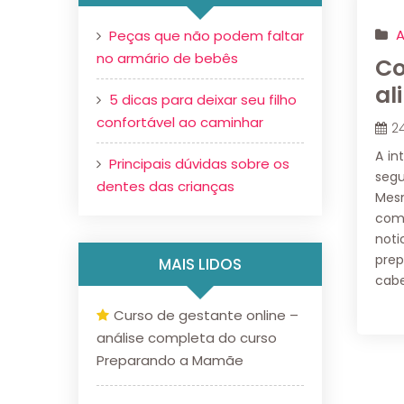
A
Peças que não podem faltar
no armário de bebês
Co
al
5 dicas para deixar seu filho
confortável ao caminhar
2
A in
Principais dúvidas sobre os
segu
dentes das crianças
Mes
comu
noti
pre
MAIS LIDOS
cabe
Curso de gestante online –
análise completa do curso
Preparando a Mamãe