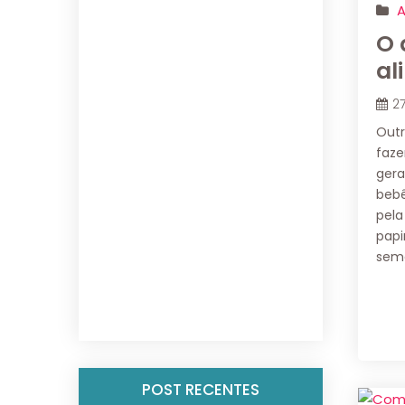
A
O 
al
2
Outr
faze
gera
bebê
pel
pap
sema
POST RECENTES