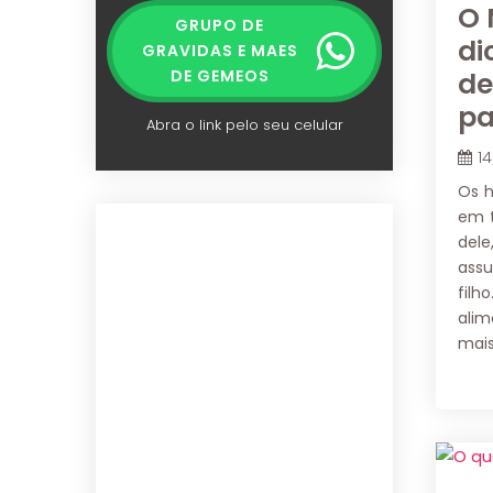
O 
GRUPO DE
di
GRAVIDAS E MAES
de
DE GEMEOS
pa
Abra o link pelo seu celular
1
Os h
em t
del
assu
filh
alim
mais