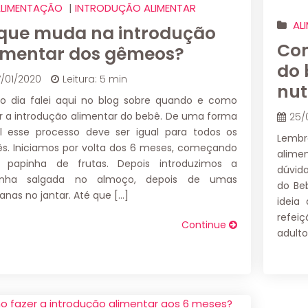
LIMENTAÇÃO
|
INTRODUÇÃO ALIMENTAR
AL
que muda na introdução
Com
imentar dos gêmeos?
do 
7/01/2020
Leitura: 5 min
nut
o dia falei aqui no blog sobre quando e como
r a introdução alimentar do bebê. De uma forma
25/
l esse processo deve ser igual para todos os
Lembr
s. Iniciamos por volta dos 6 meses, começando
alime
a papinha de frutas. Depois introduzimos a
dúvid
inha salgada no almoço, depois de umas
do Be
nas no jantar. Até que […]
ideia
refei
Continue
adult