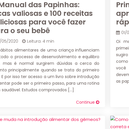
Manual das Papinhas:
Pri
cas valiosas e 100 receitas
apr
liciosas para você fazer
ráp
ra o seu bebê
01/
4/05/2020
Leitura: 4 min
Oi ma
prime
ábitos alimentares de uma criança influenciam
sugir
odo o processo de desenvolvimento e equilibro
como 
e, mas é normal surgirem dúvidas a cerca do
você
nto principalmente quando se trata do primeiro
devem 
o. E por isso ter acesso a um livro sobre introdução
as pap
entar pode ser o primeiro passo, para uma rotina
 saudável. Estudos comprovados […]
Continue