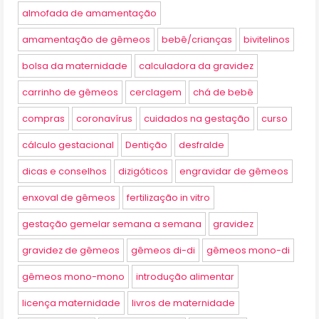
almofada de amamentação
amamentação de gêmeos
bebê/crianças
bivitelinos
bolsa da maternidade
calculadora da gravidez
carrinho de gêmeos
cerclagem
chá de bebê
compras
coronavírus
cuidados na gestação
curso
cálculo gestacional
Dentição
desfralde
dicas e conselhos
dizigóticos
engravidar de gêmeos
enxoval de gêmeos
fertilização in vitro
gestação gemelar semana a semana
gravidez
gravidez de gêmeos
gêmeos di-di
gêmeos mono-di
gêmeos mono-mono
introdução alimentar
licença maternidade
livros de maternidade