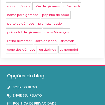
monozigóticos
mãe de gêmeos
mãe de uti
nome para gêmeos
papinha de bebê
parto de gêmeos
prematuridade
pré-natal de gêmeos
riscos/doenças
rotina alimentar
sexo do bebê
sintomas
sono dos gêmeos
univitelinos
uti neonatal
Opções do blog
SOBRE O BLOG
ENVIE SEU RELATO
POLÍTICA DE PRIVACIDADE