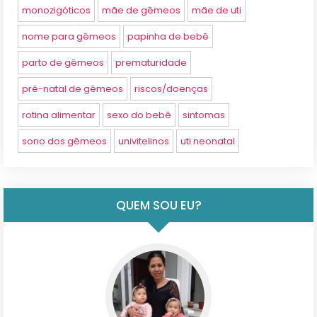
monozigóticos
mãe de gêmeos
mãe de uti
nome para gêmeos
papinha de bebê
parto de gêmeos
prematuridade
pré-natal de gêmeos
riscos/doenças
rotina alimentar
sexo do bebê
sintomas
sono dos gêmeos
univitelinos
uti neonatal
QUEM SOU EU?