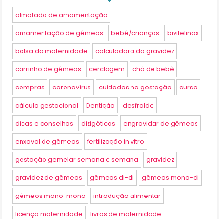
almofada de amamentação
amamentação de gêmeos
bebê/crianças
bivitelinos
bolsa da maternidade
calculadora da gravidez
carrinho de gêmeos
cerclagem
chá de bebê
compras
coronavírus
cuidados na gestação
curso
cálculo gestacional
Dentição
desfralde
dicas e conselhos
dizigóticos
engravidar de gêmeos
enxoval de gêmeos
fertilização in vitro
gestação gemelar semana a semana
gravidez
gravidez de gêmeos
gêmeos di-di
gêmeos mono-di
gêmeos mono-mono
introdução alimentar
licença maternidade
livros de maternidade