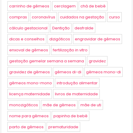
carrinho de gêmeos
cerclagem
chá de bebê
compras
coronavírus
cuidados na gestação
curso
cálculo gestacional
Dentição
desfralde
dicas e conselhos
dizigóticos
engravidar de gêmeos
enxoval de gêmeos
fertilização in vitro
gestação gemelar semana a semana
gravidez
gravidez de gêmeos
gêmeos di-di
gêmeos mono-di
gêmeos mono-mono
introdução alimentar
licença maternidade
livros de maternidade
monozigóticos
mãe de gêmeos
mãe de uti
nome para gêmeos
papinha de bebê
parto de gêmeos
prematuridade