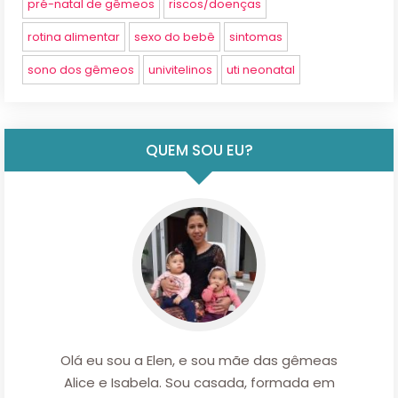
pré-natal de gêmeos
riscos/doenças
rotina alimentar
sexo do bebê
sintomas
sono dos gêmeos
univitelinos
uti neonatal
QUEM SOU EU?
Olá eu sou a Elen, e sou mãe das gêmeas
Alice e Isabela. Sou casada, formada em