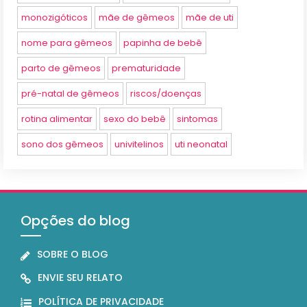
monozigóticos
mãe de gêmeos
mãe de uti
nome para gêmeos
papinha de bebê
parto de gêmeos
prematuridade
pré-natal de gêmeos
riscos/doenças
rotina alimentar
sexo do bebê
sintomas
sono dos gêmeos
univitelinos
uti neonatal
Opções do blog
SOBRE O BLOG
ENVIE SEU RELATO
POLÍTICA DE PRIVACIDADE