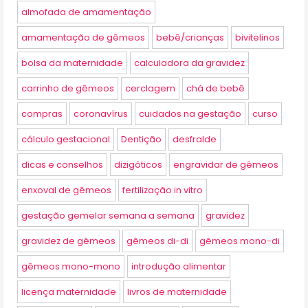
almofada de amamentação
amamentação de gêmeos
bebê/crianças
bivitelinos
bolsa da maternidade
calculadora da gravidez
carrinho de gêmeos
cerclagem
chá de bebê
compras
coronavírus
cuidados na gestação
curso
cálculo gestacional
Dentição
desfralde
dicas e conselhos
dizigóticos
engravidar de gêmeos
enxoval de gêmeos
fertilização in vitro
gestação gemelar semana a semana
gravidez
gravidez de gêmeos
gêmeos di-di
gêmeos mono-di
gêmeos mono-mono
introdução alimentar
licença maternidade
livros de maternidade