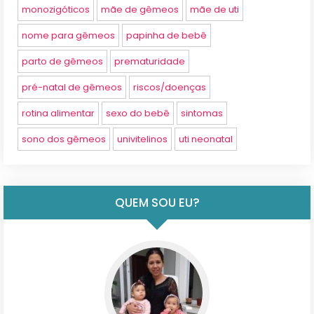
monozigóticos
mãe de gêmeos
mãe de uti
nome para gêmeos
papinha de bebê
parto de gêmeos
prematuridade
pré-natal de gêmeos
riscos/doenças
rotina alimentar
sexo do bebê
sintomas
sono dos gêmeos
univitelinos
uti neonatal
QUEM SOU EU?