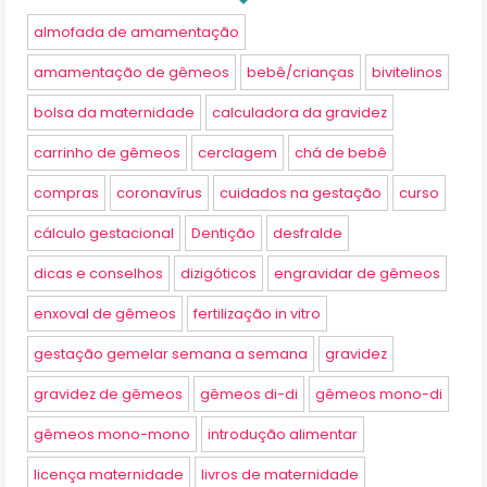
almofada de amamentação
amamentação de gêmeos
bebê/crianças
bivitelinos
bolsa da maternidade
calculadora da gravidez
carrinho de gêmeos
cerclagem
chá de bebê
compras
coronavírus
cuidados na gestação
curso
cálculo gestacional
Dentição
desfralde
dicas e conselhos
dizigóticos
engravidar de gêmeos
enxoval de gêmeos
fertilização in vitro
gestação gemelar semana a semana
gravidez
gravidez de gêmeos
gêmeos di-di
gêmeos mono-di
gêmeos mono-mono
introdução alimentar
licença maternidade
livros de maternidade