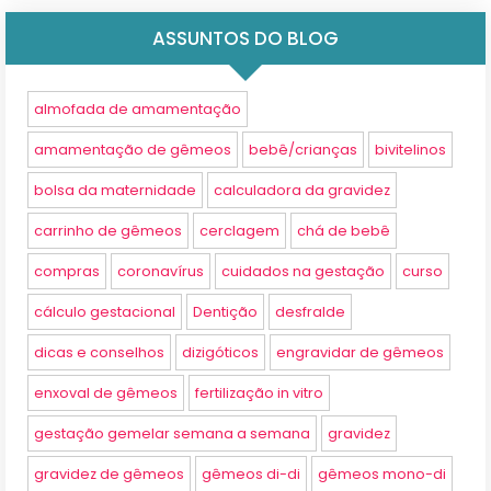
ASSUNTOS DO BLOG
almofada de amamentação
amamentação de gêmeos
bebê/crianças
bivitelinos
bolsa da maternidade
calculadora da gravidez
carrinho de gêmeos
cerclagem
chá de bebê
compras
coronavírus
cuidados na gestação
curso
cálculo gestacional
Dentição
desfralde
dicas e conselhos
dizigóticos
engravidar de gêmeos
enxoval de gêmeos
fertilização in vitro
gestação gemelar semana a semana
gravidez
gravidez de gêmeos
gêmeos di-di
gêmeos mono-di