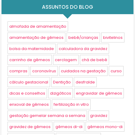
ASSUNTOS DO BLOG
almofada de amamentação
amamentação de gêmeos
bebê/crianças
bivitelinos
bolsa da maternidade
calculadora da gravidez
carrinho de gêmeos
cerclagem
chá de bebê
compras
coronavírus
cuidados na gestação
curso
cálculo gestacional
Dentição
desfralde
dicas e conselhos
dizigóticos
engravidar de gêmeos
enxoval de gêmeos
fertilização in vitro
gestação gemelar semana a semana
gravidez
gravidez de gêmeos
gêmeos di-di
gêmeos mono-di