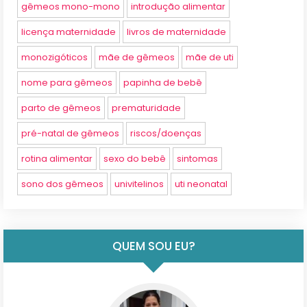
gêmeos mono-mono
introdução alimentar
licença maternidade
livros de maternidade
monozigóticos
mãe de gêmeos
mãe de uti
nome para gêmeos
papinha de bebê
parto de gêmeos
prematuridade
pré-natal de gêmeos
riscos/doenças
rotina alimentar
sexo do bebê
sintomas
sono dos gêmeos
univitelinos
uti neonatal
QUEM SOU EU?