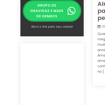
Al
GRUPO DE
pa
GRAVIDAS E MAES
pe
DE GEMEOS
0
Abra o link pelo seu celular
Qua
mega
muit
anos
Ama
ama
conh
no [