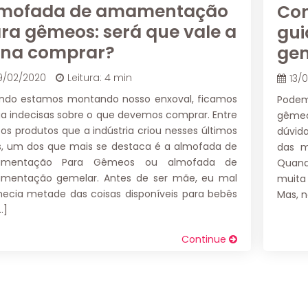
mofada de amamentação
Co
ra gêmeos: será que vale a
gui
na comprar?
ge
9/02/2020
Leitura: 4 min
13/
ndo estamos montando nosso enxoval, ficamos
Podem
 indecisas sobre o que devemos comprar. Entre
gêmeo
os produtos que a indústria criou nesses últimos
dúvid
, um dos que mais se destaca é a almofada de
das 
mentação Para Gêmeos ou almofada de
Quand
mentação gemelar. Antes de ser mãe, eu mal
muita
ecia metade das coisas disponíveis para bebês
Mas, n
…]
Continue