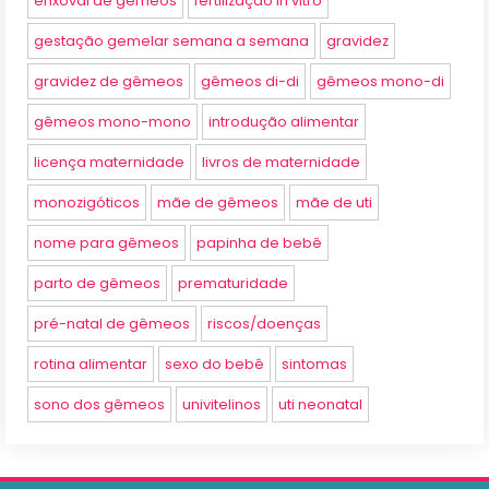
enxoval de gêmeos
fertilização in vitro
gestação gemelar semana a semana
gravidez
gravidez de gêmeos
gêmeos di-di
gêmeos mono-di
gêmeos mono-mono
introdução alimentar
licença maternidade
livros de maternidade
monozigóticos
mãe de gêmeos
mãe de uti
nome para gêmeos
papinha de bebê
parto de gêmeos
prematuridade
pré-natal de gêmeos
riscos/doenças
rotina alimentar
sexo do bebê
sintomas
sono dos gêmeos
univitelinos
uti neonatal