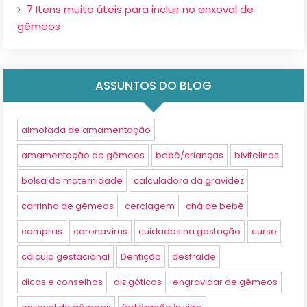
7 Itens muito úteis para incluir no enxoval de
gêmeos
ASSUNTOS DO BLOG
almofada de amamentação
amamentação de gêmeos
bebê/crianças
bivitelinos
bolsa da maternidade
calculadora da gravidez
carrinho de gêmeos
cerclagem
chá de bebê
compras
coronavírus
cuidados na gestação
curso
cálculo gestacional
Dentição
desfralde
dicas e conselhos
dizigóticos
engravidar de gêmeos