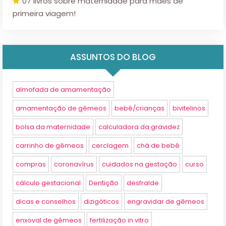
07 livros sobre maternidade para mães de
primeira viagem!
ASSUNTOS DO BLOG
almofada de amamentação
amamentação de gêmeos
bebê/crianças
bivitelinos
bolsa da maternidade
calculadora da gravidez
carrinho de gêmeos
cerclagem
chá de bebê
compras
coronavírus
cuidados na gestação
curso
cálculo gestacional
Dentição
desfralde
dicas e conselhos
dizigóticos
engravidar de gêmeos
enxoval de gêmeos
fertilização in vitro