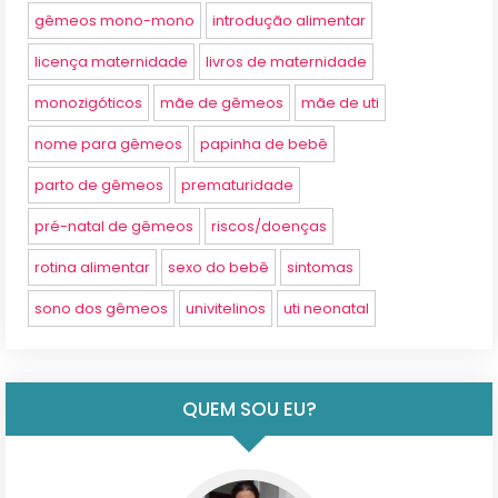
gêmeos mono-mono
introdução alimentar
licença maternidade
livros de maternidade
monozigóticos
mãe de gêmeos
mãe de uti
nome para gêmeos
papinha de bebê
parto de gêmeos
prematuridade
pré-natal de gêmeos
riscos/doenças
rotina alimentar
sexo do bebê
sintomas
sono dos gêmeos
univitelinos
uti neonatal
QUEM SOU EU?