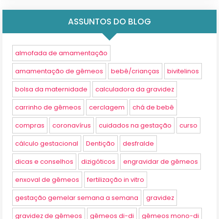
ASSUNTOS DO BLOG
almofada de amamentação
amamentação de gêmeos
bebê/crianças
bivitelinos
bolsa da maternidade
calculadora da gravidez
carrinho de gêmeos
cerclagem
chá de bebê
compras
coronavírus
cuidados na gestação
curso
cálculo gestacional
Dentição
desfralde
dicas e conselhos
dizigóticos
engravidar de gêmeos
enxoval de gêmeos
fertilização in vitro
gestação gemelar semana a semana
gravidez
gravidez de gêmeos
gêmeos di-di
gêmeos mono-di