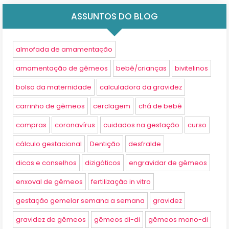
ASSUNTOS DO BLOG
almofada de amamentação
amamentação de gêmeos
bebê/crianças
bivitelinos
bolsa da maternidade
calculadora da gravidez
carrinho de gêmeos
cerclagem
chá de bebê
compras
coronavírus
cuidados na gestação
curso
cálculo gestacional
Dentição
desfralde
dicas e conselhos
dizigóticos
engravidar de gêmeos
enxoval de gêmeos
fertilização in vitro
gestação gemelar semana a semana
gravidez
gravidez de gêmeos
gêmeos di-di
gêmeos mono-di