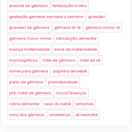
enxoval de gêmeos
fertilização in vitro
gestação gemelar semana a semana
gravidez
gravidez de gêmeos
gêmeos di-di
gêmeos mono-di
gêmeos mono-mono
introdução alimentar
licença maternidade
livros de maternidade
monozigóticos
mãe de gêmeos
mãe de uti
nome para gêmeos
papinha de bebê
parto de gêmeos
prematuridade
pré-natal de gêmeos
riscos/doenças
rotina alimentar
sexo do bebê
sintomas
sono dos gêmeos
univitelinos
uti neonatal