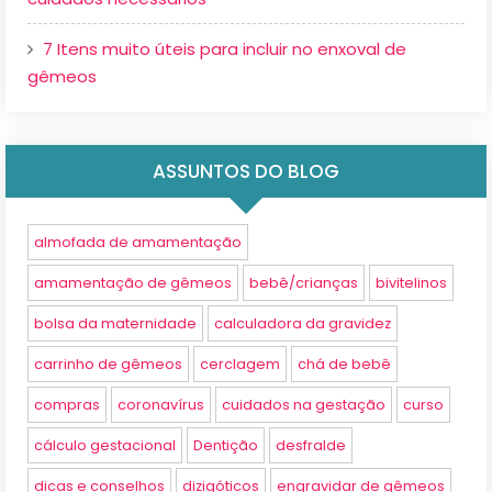
7 Itens muito úteis para incluir no enxoval de
gêmeos
ASSUNTOS DO BLOG
almofada de amamentação
amamentação de gêmeos
bebê/crianças
bivitelinos
bolsa da maternidade
calculadora da gravidez
carrinho de gêmeos
cerclagem
chá de bebê
compras
coronavírus
cuidados na gestação
curso
cálculo gestacional
Dentição
desfralde
dicas e conselhos
dizigóticos
engravidar de gêmeos