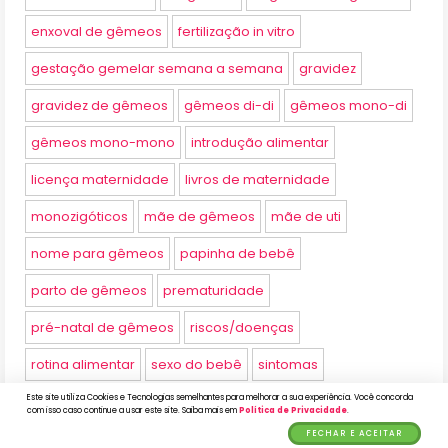
enxoval de gêmeos
fertilização in vitro
gestação gemelar semana a semana
gravidez
gravidez de gêmeos
gêmeos di-di
gêmeos mono-di
gêmeos mono-mono
introdução alimentar
licença maternidade
livros de maternidade
monozigóticos
mãe de gêmeos
mãe de uti
nome para gêmeos
papinha de bebê
parto de gêmeos
prematuridade
pré-natal de gêmeos
riscos/doenças
rotina alimentar
sexo do bebê
sintomas
Este site utiliza Cookies e Tecnologias semelhantes para melhorar a sua experiência. Você concorda
sono dos gêmeos
univitelinos
uti neonatal
com isso caso continue a usar este site. Saiba mais em
Política de Privacidade
.
FECHAR E ACEITAR