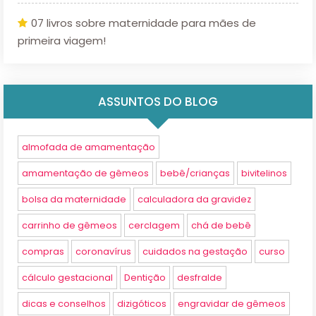
07 livros sobre maternidade para mães de
primeira viagem!
ASSUNTOS DO BLOG
almofada de amamentação
amamentação de gêmeos
bebê/crianças
bivitelinos
bolsa da maternidade
calculadora da gravidez
carrinho de gêmeos
cerclagem
chá de bebê
compras
coronavírus
cuidados na gestação
curso
cálculo gestacional
Dentição
desfralde
dicas e conselhos
dizigóticos
engravidar de gêmeos