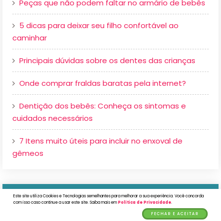
Peças que não podem faltar no armário de bebês
5 dicas para deixar seu filho confortável ao
caminhar
Principais dúvidas sobre os dentes das crianças
Onde comprar fraldas baratas pela internet?
Dentição dos bebês: Conheça os sintomas e
cuidados necessários
7 Itens muito úteis para incluir no enxoval de
gêmeos
ASSUNTOS DO BLOG
Este site utiliza Cookies e Tecnologias semelhantes para melhorar a sua experiência. Você concorda
com isso caso continue a usar este site. Saiba mais em
Política de Privacidade
.
FECHAR E ACEITAR