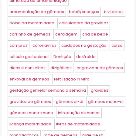
almofada de amamentação
amamentação de gêmeos
bebê/crianças
bivitelinos
bolsa da maternidade
calculadora da gravidez
carrinho de gêmeos
cerclagem
chá de bebê
compras
coronavírus
cuidados na gestação
curso
cálculo gestacional
Dentição
desfralde
dicas e conselhos
dizigóticos
engravidar de gêmeos
enxoval de gêmeos
fertilização in vitro
gestação gemelar semana a semana
gravidez
gravidez de gêmeos
gêmeos di-di
gêmeos mono-di
gêmeos mono-mono
introdução alimentar
licença maternidade
livros de maternidade
monozigóticos
mãe de gêmeos
mãe de uti