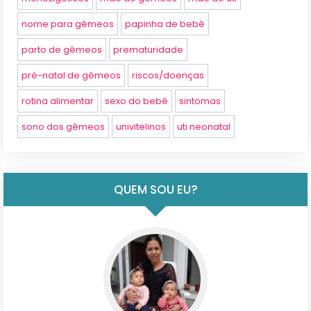
nome para gêmeos
papinha de bebê
parto de gêmeos
prematuridade
pré-natal de gêmeos
riscos/doenças
rotina alimentar
sexo do bebê
sintomas
sono dos gêmeos
univitelinos
uti neonatal
QUEM SOU EU?