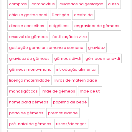
compras
coronavírus
cuidados na gestação
curso
cálculo gestacional
Dentição
desfralde
dicas e conselhos
dizigóticos
engravidar de gêmeos
enxoval de gêmeos
fertilização in vitro
gestação gemelar semana a semana
gravidez
gravidez de gêmeos
gêmeos di-di
gêmeos mono-di
gêmeos mono-mono
introdução alimentar
licença maternidade
livros de maternidade
monozigóticos
mãe de gêmeos
mãe de uti
nome para gêmeos
papinha de bebê
parto de gêmeos
prematuridade
pré-natal de gêmeos
riscos/doenças