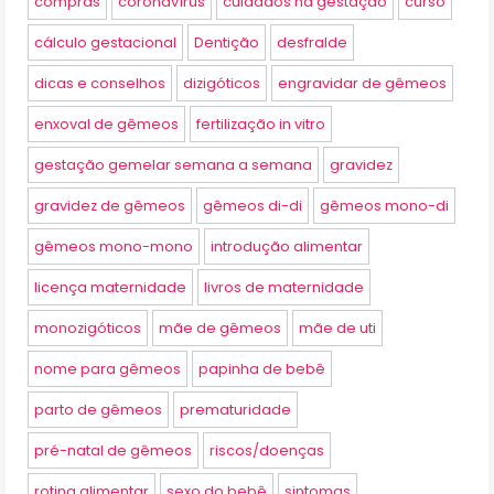
compras
coronavírus
cuidados na gestação
curso
cálculo gestacional
Dentição
desfralde
dicas e conselhos
dizigóticos
engravidar de gêmeos
enxoval de gêmeos
fertilização in vitro
gestação gemelar semana a semana
gravidez
gravidez de gêmeos
gêmeos di-di
gêmeos mono-di
gêmeos mono-mono
introdução alimentar
licença maternidade
livros de maternidade
monozigóticos
mãe de gêmeos
mãe de uti
nome para gêmeos
papinha de bebê
parto de gêmeos
prematuridade
pré-natal de gêmeos
riscos/doenças
rotina alimentar
sexo do bebê
sintomas