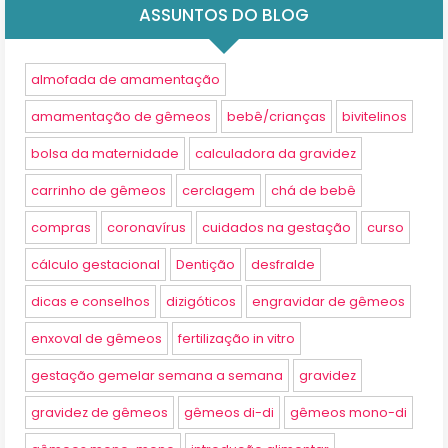
ASSUNTOS DO BLOG
almofada de amamentação
amamentação de gêmeos
bebê/crianças
bivitelinos
bolsa da maternidade
calculadora da gravidez
carrinho de gêmeos
cerclagem
chá de bebê
compras
coronavírus
cuidados na gestação
curso
cálculo gestacional
Dentição
desfralde
dicas e conselhos
dizigóticos
engravidar de gêmeos
enxoval de gêmeos
fertilização in vitro
gestação gemelar semana a semana
gravidez
gravidez de gêmeos
gêmeos di-di
gêmeos mono-di