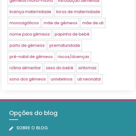
gêmeos mono-mono
introdução alimentar
licença maternidade
livros de maternidade
monozigóticos
mãe de gêmeos
mãe de uti
nome para gêmeos
papinha de bebê
parto de gêmeos
prematuridade
pré-natal de gêmeos
riscos/doenças
rotina alimentar
sexo do bebê
sintomas
sono dos gêmeos
univitelinos
uti neonatal
Opções do blog
SOBRE O BLOG