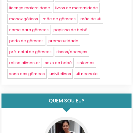
licença maternidade
livros de maternidade
monozigóticos
mãe de gêmeos
mãe de uti
nome para gêmeos
papinha de bebê
parto de gêmeos
prematuridade
pré-natal de gêmeos
riscos/doenças
rotina alimentar
sexo do bebê
sintomas
sono dos gêmeos
univitelinos
uti neonatal
QUEM SOU EU?