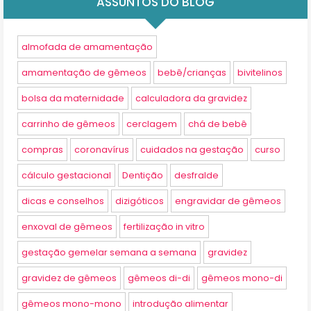
ASSUNTOS DO BLOG
almofada de amamentação
amamentação de gêmeos
bebê/crianças
bivitelinos
bolsa da maternidade
calculadora da gravidez
carrinho de gêmeos
cerclagem
chá de bebê
compras
coronavírus
cuidados na gestação
curso
cálculo gestacional
Dentição
desfralde
dicas e conselhos
dizigóticos
engravidar de gêmeos
enxoval de gêmeos
fertilização in vitro
gestação gemelar semana a semana
gravidez
gravidez de gêmeos
gêmeos di-di
gêmeos mono-di
gêmeos mono-mono
introdução alimentar